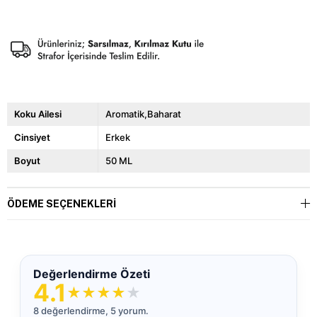
Koku Ailesi
Aromatik,Baharat
Cinsiyet
Erkek
Boyut
50 ML
ÖDEME SEÇENEKLERI
Değerlendirme Özeti
4.1
★
★
★
★
★
8 değerlendirme, 5 yorum.