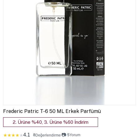
Frederic Patric T-6 50 ML Erkek Parfümü
2. Ürüne %40, 3. Ürüne %60 İndirim
4.1
📷
★
★
★
★
★
8
•
5
Yorum
Değerlendirme