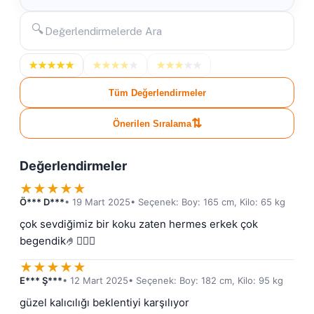
🔍
★
★
★
★
★
★
★
★
★
★
★
★
★
★
★
Tüm Değerlendirmeler
⇅
Önerilen Sıralama
Değerlendirmeler
★
★
★
★
★
Ö*** D***
• 19 Mart 2025
• Seçenek: Boy: 165 cm, Kilo: 65 kg
çok sevdiğimiz bir koku zaten hermes erkek çok 
begendik🤌🙋🏻‍♀️
★
★
★
★
★
E*** Ş***
• 12 Mart 2025
• Seçenek: Boy: 182 cm, Kilo: 95 kg
güzel kalıcılığı beklentiyi karşılıyor