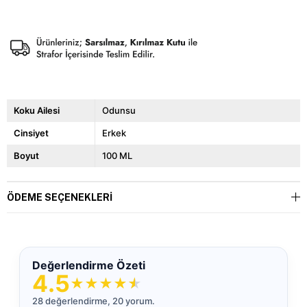
Koku Ailesi
Odunsu
Cinsiyet
Erkek
Boyut
100 ML
ÖDEME SEÇENEKLERI
Değerlendirme Özeti
4.5
★
★
★
★
★
28 değerlendirme, 20 yorum.