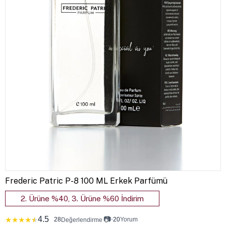
Frederic Patric P-8 100 ML Erkek Parfümü
2. Ürüne %40, 3. Ürüne %60 İndirim
4.5
📷
★
★
★
★
★
28
•
20
Yorum
Değerlendirme