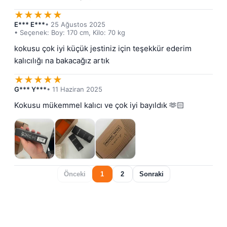
★
★
★
★
★
E*** E***
• 25 Ağustos 2025
• Seçenek: Boy: 170 cm, Kilo: 70 kg
kokusu çok iyi küçük jestiniz için teşekkür ederim 
kalıcılığı na bakacağız artık
★
★
★
★
★
G*** Y***
• 11 Haziran 2025
Kokusu mükemmel kalıcı ve çok iyi bayıldık 🫶🏻
Önceki
1
2
Sonraki