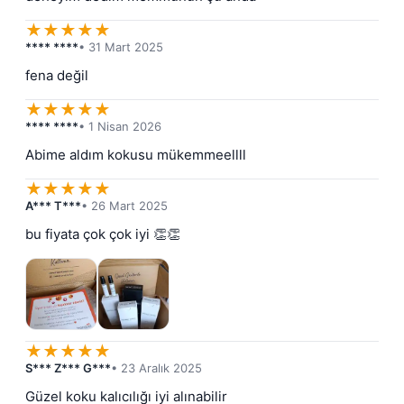
★
★
★
★
★
**** ****
• 31 Mart 2025
fena değil
★
★
★
★
★
**** ****
• 1 Nisan 2026
Abime aldım kokusu mükemmeellll
★
★
★
★
★
A*** T***
• 26 Mart 2025
bu fiyata çok çok iyi 👏👏
★
★
★
★
★
S*** Z*** G***
• 23 Aralık 2025
Güzel koku kalıcılığı iyi alınabilir