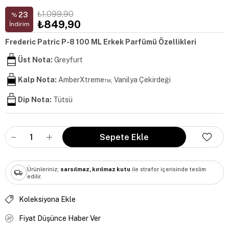
₺1.099,90
23
%
₺849,90
İndirim
Frederic Patric P-8 100 ML Erkek Parfümü Özellikleri
Üst Nota:
Greyfurt
Kalp Nota:
AmberXtreme™, Vanilya Çekirdeği
Dip Nota:
Tütsü
Ürünleriniz;
sarsılmaz, kırılmaz kutu
ile strafor içerisinde teslim
edilir.
Koleksiyona Ekle
Fiyat Düşünce Haber Ver