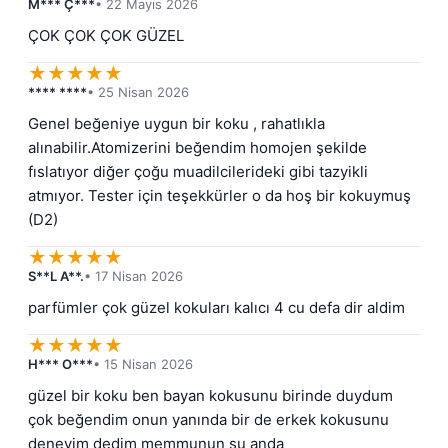
M*** Ç***
• 22 Mayıs 2026
ÇOK ÇOK ÇOK GÜZEL
★
★
★
★
★
**** ****
• 25 Nisan 2026
Genel beğeniye uygun bir koku , rahatlıkla 
alınabilir.Atomizerini beğendim homojen şekilde 
fıslatıyor diğer çoğu muadilcilerideki gibi tazyikli 
atmıyor. Tester için teşekkürler o da hoş bir kokuymuş 
(D2)
★
★
★
★
★
S**L A**.
• 17 Nisan 2026
parfümler çok güzel kokuları kalıcı 4 cu defa dir aldim
★
★
★
★
★
H*** O***
• 15 Nisan 2026
güzel bir koku ben bayan kokusunu birinde duydum 
çok beğendim onun yanında bir de erkek kokusunu 
deneyim dedim memmunun şu anda