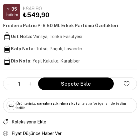
₺849,90
35
%
₺549,90
İndirim
Frederic Patric P-6 50 ML Erkek Parfümü Özellikleri
Üst Nota:
Vanilya, Tonka Fasulyesi
Kalp Nota:
Tütsü, Paçuli, Lavandin
Dip Nota:
Yeşil Kakuke, Karabiber
Ürünleriniz;
sarsılmaz, kırılmaz kutu
ile strafor içerisinde teslim
edilir.
Koleksiyona Ekle
Fiyat Düşünce Haber Ver