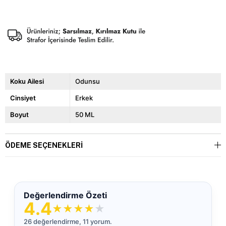
Koku Ailesi
Odunsu
Cinsiyet
Erkek
Boyut
50 ML
ÖDEME SEÇENEKLERI
Değerlendirme Özeti
4.4
★
★
★
★
★
26 değerlendirme, 11 yorum.