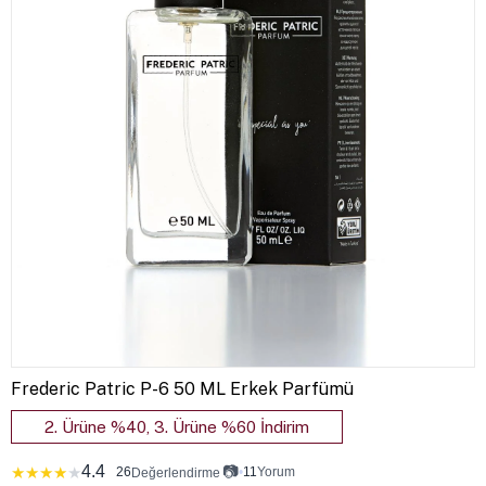
Frederic Patric P-6 50 ML Erkek Parfümü
2. Ürüne %40, 3. Ürüne %60 İndirim
4.4
📷
★
★
★
★
★
26
•
11
Yorum
Değerlendirme