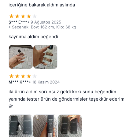
içeriğine bakarak aldım aslında
★
★
★
★
★
Ş*** E***
• 9 Ağustos 2025
• Seçenek: Boy: 162 cm, Kilo: 68 kg
kaynıma aldım beğendi
★
★
★
★
★
M*** K***
• 18 Kasım 2024
iki ürün aldım sorunsuz geldi kokusunu beğendim 
yanında tester ürün de göndermisler teşekkür ederim 
🌸