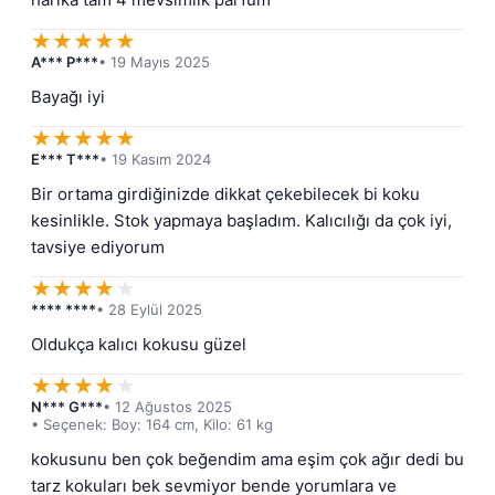
★
★
★
★
★
A*** P***
• 19 Mayıs 2025
Bayağı iyi
★
★
★
★
★
E*** T***
• 19 Kasım 2024
Bir ortama girdiğinizde dikkat çekebilecek bi koku 
kesinlikle. Stok yapmaya başladım. Kalıcılığı da çok iyi,  
tavsiye ediyorum
★
★
★
★
★
**** ****
• 28 Eylül 2025
Oldukça kalıcı kokusu güzel
★
★
★
★
★
N*** G***
• 12 Ağustos 2025
• Seçenek: Boy: 164 cm, Kilo: 61 kg
kokusunu ben çok beğendim ama eşim çok ağır dedi bu 
tarz kokuları bek sevmiyor bende yorumlara ve 