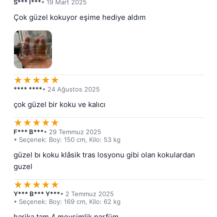
S*** I***
• 19 Mart 2025
Çok güzel kokuyor eşime hediye aldım
★
★
★
★
★
**** ****
• 24 Ağustos 2025
çok güzel bir koku ve kalıcı
★
★
★
★
★
F*** B***
• 29 Temmuz 2025
• Seçenek: Boy: 150 cm, Kilo: 53 kg
güzel bı koku klâsik tras losyonu gibi olan kokulardan 
guzel
★
★
★
★
★
Y*** B*** Y***
• 2 Temmuz 2025
• Seçenek: Boy: 169 cm, Kilo: 62 kg
harika tam 4 mevsimlik parfüm