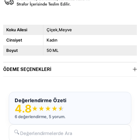
Koku Ailesi
Çiçek,Meyve
Cinsiyet
Kadın
Boyut
50 ML
ÖDEME SEÇENEKLERI
Değerlendirme Özeti
4.8
★
★
★
★
★
6 değerlendirme, 5 yorum.
🔍