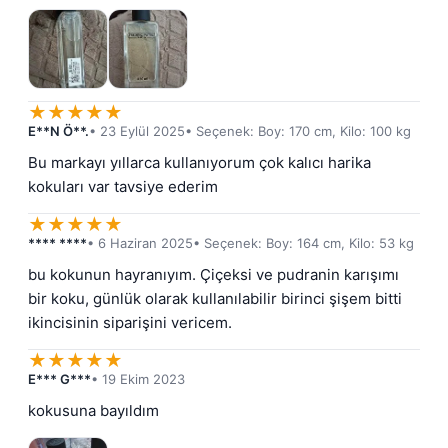
★
★
★
★
★
E**N Ö**.
• 23 Eylül 2025
• Seçenek: Boy: 170 cm, Kilo: 100 kg
Bu markayı yıllarca kullanıyorum çok kalıcı harika 
kokuları var tavsiye ederim
★
★
★
★
★
**** ****
• 6 Haziran 2025
• Seçenek: Boy: 164 cm, Kilo: 53 kg
bu kokunun hayranıyım. Çiçeksi ve pudranin karışımı 
bir koku, günlük olarak kullanılabilir birinci şişem bitti 
ikincisinin siparişini vericem.
★
★
★
★
★
E*** G***
• 19 Ekim 2023
kokusuna bayıldım