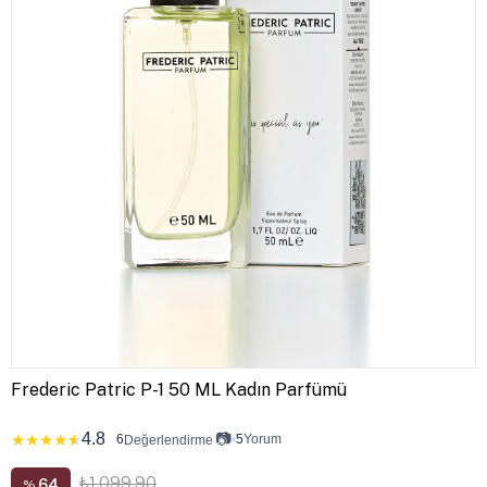
Frederic Patric P-1 50 ML Kadın Parfümü
4.8
📷
★
★
★
★
★
6
•
5
Yorum
Değerlendirme
₺1.099,90
64
%