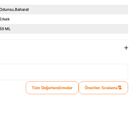
Odunsu,Baharat
Erkek
50 ML
⇅
Tüm Değerlendirmeler
Önerilen Sıralama