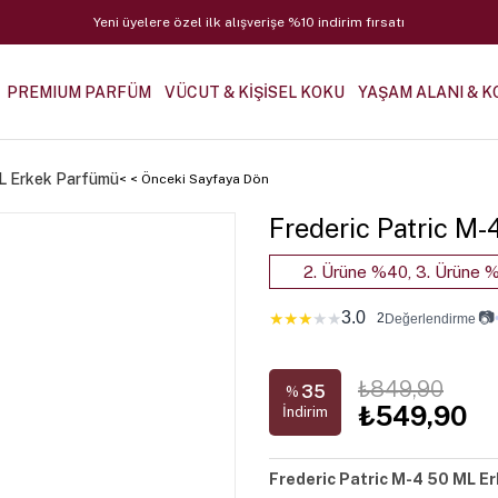
Yeni üyelere özel ilk alışverişe %10 indirim fırsatı
PREMIUM PARFÜM
VÜCUT & KİŞİSEL KOKU
YAŞAM ALANI & K
ML Erkek Parfümü
< < Önceki Sayfaya Dön
Frederic Patric M
2. Ürüne %40, 3. Ürüne %
3.0
📷
★
★
★
★
★
2
Değerlendirme
₺849,90
35
%
₺549,90
İndirim
Frederic Patric M-4 50 ML Er