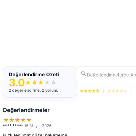
🔍
Değerlendirme Özeti
3.0
★
★
★
★
★
2 değerlendirme, 2 yorum.
★
★
★
★
★
★
★
★
★
★
Değerlendirmeler
★
★
★
★
★
**** ****
• 15 Mayıs 2026
Hızlı teslimat güzel paketleme