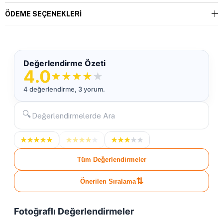
ÖDEME SEÇENEKLERI
Değerlendirme Özeti
4.0
★
★
★
★
★
4 değerlendirme, 3 yorum.
🔍
★
★
★
★
★
★
★
★
★
★
★
★
★
★
★
Tüm Değerlendirmeler
⇅
Önerilen Sıralama
Fotoğraflı Değerlendirmeler