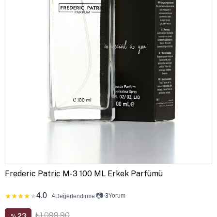
Frederic Patric M-3 100 ML Erkek Parfümü
4.0
📷
★
★
★
★
★
4
•
3
Yorum
Değerlendirme
₺1.099,90
23
%