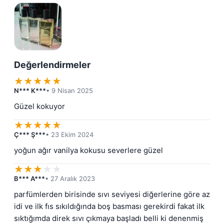
Değerlendirmeler
★
★
★
★
★
N*** K***
• 9 Nisan 2025
Güzel kokuyor
★
★
★
★
★
Ç*** Ş***
• 23 Ekim 2024
yoğun ağır vanilya kokusu severlere güzel
★
★
★
★
★
B*** A***
• 27 Aralık 2023
parfümlerden birisinde sıvı seviyesi diğerlerine göre az 
idi ve ilk fıs sıkıldığında boş basması gerekirdi fakat ilk 
sıktığımda direk sıvı çıkmaya başladı belli ki denenmiş 