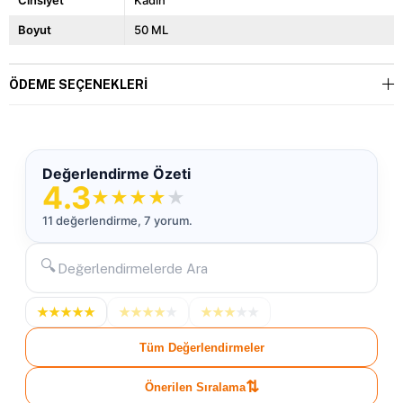
Cinsiyet
Kadın
Boyut
50 ML
ÖDEME SEÇENEKLERI
Değerlendirme Özeti
4.3
★
★
★
★
★
11 değerlendirme, 7 yorum.
🔍
★
★
★
★
★
★
★
★
★
★
★
★
★
★
★
Tüm Değerlendirmeler
⇅
Önerilen Sıralama