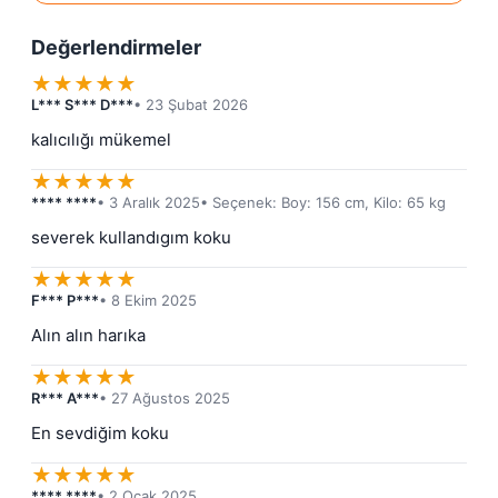
Değerlendirmeler
★
★
★
★
★
L*** S*** D***
• 23 Şubat 2026
kalıcılığı mükemel
★
★
★
★
★
**** ****
• 3 Aralık 2025
• Seçenek: Boy: 156 cm, Kilo: 65 kg
severek kullandıgım koku
★
★
★
★
★
F*** P***
• 8 Ekim 2025
Alın alın harıka
★
★
★
★
★
R*** A***
• 27 Ağustos 2025
En sevdiğim koku
★
★
★
★
★
**** ****
• 2 Ocak 2025