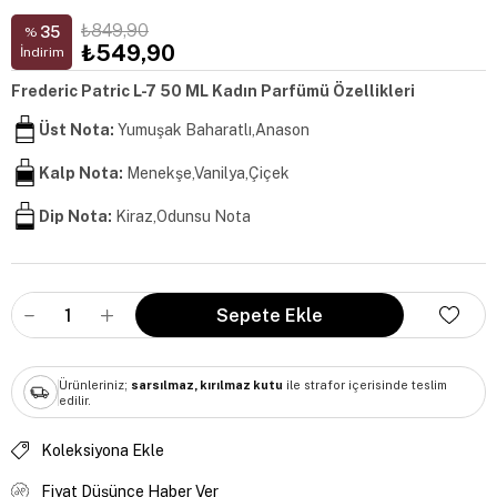
₺849,90
35
%
₺549,90
İndirim
Frederic Patric L-7 50 ML Kadın Parfümü Özellikleri
Üst Nota:
Yumuşak Baharatlı,Anason
Kalp Nota:
Menekşe,Vanilya,Çiçek
Dip Nota:
Kiraz,Odunsu Nota
Ürünleriniz;
sarsılmaz, kırılmaz kutu
ile strafor içerisinde teslim
edilir.
Koleksiyona Ekle
Fiyat Düşünce Haber Ver