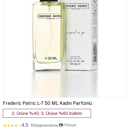
Frederic Patric L-7 50 ML Kadın Parfümü
2. Ürüne %40, 3. Ürüne %60 İndirim
4.3
📷
★
★
★
★
★
11
•
7
Yorum
Değerlendirme