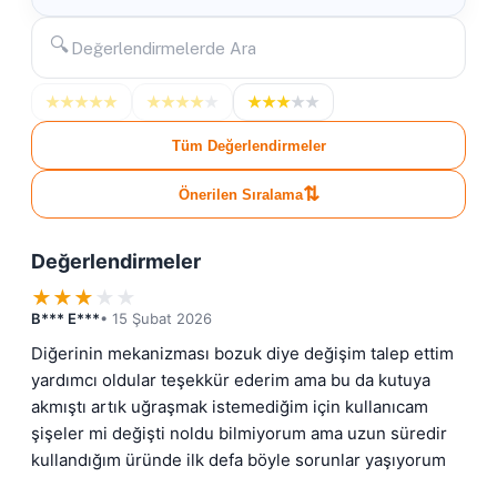
🔍
★
★
★
★
★
★
★
★
★
★
★
★
★
★
★
Tüm Değerlendirmeler
⇅
Önerilen Sıralama
Değerlendirmeler
★
★
★
★
★
B*** E***
• 15 Şubat 2026
Diğerinin mekanizması bozuk diye değişim talep ettim 
yardımcı oldular teşekkür ederim ama bu da kutuya 
akmıştı artık uğraşmak istemediğim için kullanıcam 
şişeler mi değişti noldu bilmiyorum ama uzun süredir 
kullandığım üründe ilk defa böyle sorunlar yaşıyorum