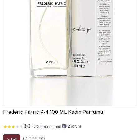
Frederic Patric K-4 100 ML Kadın Parfümü
3.0
📷
★
★
★
★
★
3
•
2
Yorum
Değerlendirme
₺1.099,90
64
%