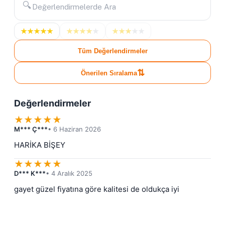
🔍
★
★
★
★
★
★
★
★
★
★
★
★
★
★
★
Tüm Değerlendirmeler
⇅
Önerilen Sıralama
Değerlendirmeler
★
★
★
★
★
M*** Ç***
• 6 Haziran 2026
HARİKA BİŞEY
★
★
★
★
★
D*** K***
• 4 Aralık 2025
gayet güzel fiyatına göre kalitesi de oldukça iyi