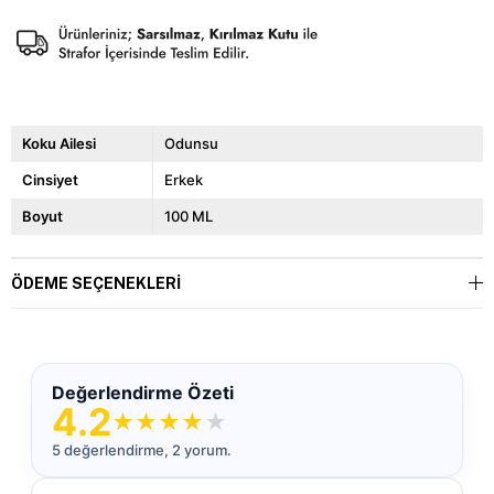
Koku Ailesi
Odunsu
Cinsiyet
Erkek
Boyut
100 ML
ÖDEME SEÇENEKLERI
Değerlendirme Özeti
4.2
★
★
★
★
★
5 değerlendirme, 2 yorum.