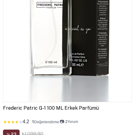
Frederic Patric G-1 100 ML Erkek Parfümü
4.2
📷
★
★
★
★
★
5
•
2
Yorum
Değerlendirme
₺1.099,90
23
%