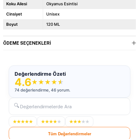
Koku Ailesi
Okyanus Esintisi
Cinsiyet
Unisex
Boyut
120 ML
ÖDEME SEÇENEKLERI
Değerlendirme Özeti
4.6
★
★
★
★
★
74 değerlendirme, 46 yorum.
🔍
★
★
★
★
★
★
★
★
★
★
★
★
★
★
★
Tüm Değerlendirmeler