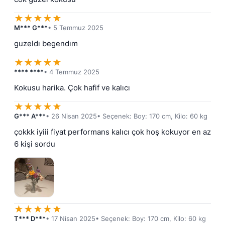
★
★
★
★
★
M*** G***
• 5 Temmuz 2025
guzeldı begendım
★
★
★
★
★
**** ****
• 4 Temmuz 2025
Kokusu harika. Çok hafif ve kalıcı
★
★
★
★
★
G*** A***
• 26 Nisan 2025
• Seçenek: Boy: 170 cm, Kilo: 60 kg
çokkk iyiii fiyat performans kalıcı çok hoş kokuyor en az 
6 kişi sordu
★
★
★
★
★
T*** D***
• 17 Nisan 2025
• Seçenek: Boy: 170 cm, Kilo: 60 kg