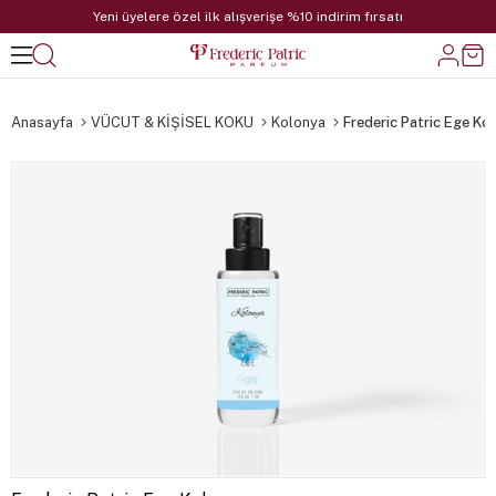
Yeni üyelere özel ilk alışverişe %10 indirim fırsatı
Anasayfa
VÜCUT & KİŞİSEL KOKU
Kolonya
Frederic Patric Ege Ko