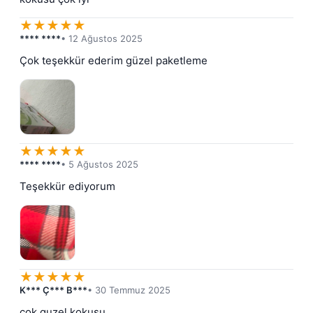
★
★
★
★
★
**** ****
• 12 Ağustos 2025
Çok teşekkür ederim güzel paketleme
★
★
★
★
★
**** ****
• 5 Ağustos 2025
Teşekkür ediyorum
★
★
★
★
★
K*** Ç*** B***
• 30 Temmuz 2025
cok guzel kokusu