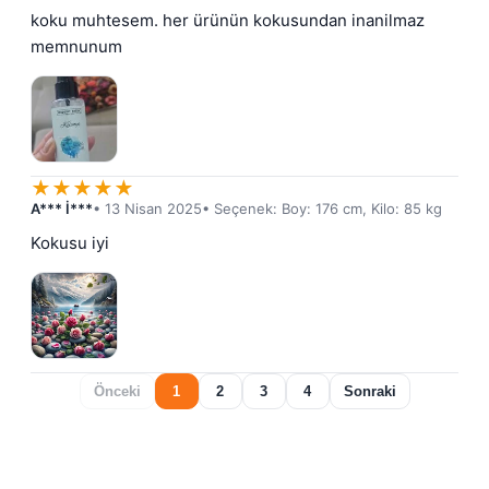
koku muhtesem. her ürünün kokusundan inanilmaz 
memnunum
★
★
★
★
★
A*** İ***
• 13 Nisan 2025
• Seçenek: Boy: 176 cm, Kilo: 85 kg
Kokusu iyi
Önceki
1
2
3
4
Sonraki