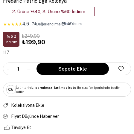
Frederic Patric Ege Kolonya
2. Ürüne %40, 3. Ürüne %60 İndirim
4.6
📷
★
★
★
★
★
74
•
46
Yorum
Değerlendirme
₺249,90
20
%
₺199,90
İndirim
117
Ürünleriniz;
sarsılmaz, kırılmaz kutu
ile strafor içerisinde teslim
edilir.
Koleksiyona Ekle
Fiyat Düşünce Haber Ver
Tavsiye Et