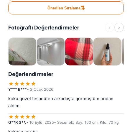
⇅
Önerilen Sıralama
Fotoğraflı Değerlendirmeler
‹
›
Değerlendirmeler
★
★
★
★
★
Y*** B***
• 2 Ocak 2026
koku güzel tesadüfen arkadaşta görmüştüm ondan 
aldim
★
★
★
★
★
G**R G**.
• 16 Eylül 2025
• Seçenek: Boy: 160 cm, Kilo: 70 kg
kokusu çok iyi