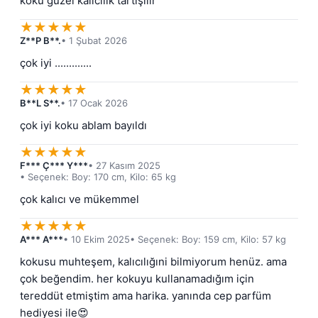
koku güzel kalıcılık tartışılır
★
★
★
★
★
Z**P B**.
• 1 Şubat 2026
çok iyi .............
★
★
★
★
★
B**L S**.
• 17 Ocak 2026
çok iyi koku ablam bayıldı
★
★
★
★
★
F*** Ç*** Y***
• 27 Kasım 2025
• Seçenek: Boy: 170 cm, Kilo: 65 kg
çok kalıcı ve mükemmel
★
★
★
★
★
A*** A***
• 10 Ekim 2025
• Seçenek: Boy: 159 cm, Kilo: 57 kg
kokusu muhteşem, kalıcılığıni bilmiyorum henüz. ama 
çok beğendim. her kokuyu kullanamadığım için 
tereddüt etmiştim ama harika. yanında cep parfüm 
hediyesi ile😍