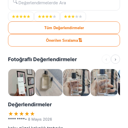
🔍
★
★
★
★
★
★
★
★
★
★
★
★
★
★
★
Tüm Değerlendirmeler
⇅
Önerilen Sıralama
Fotoğraflı Değerlendirmeler
‹
›
Değerlendirmeler
★
★
★
★
★
**** ****
• 8 Mayıs 2026