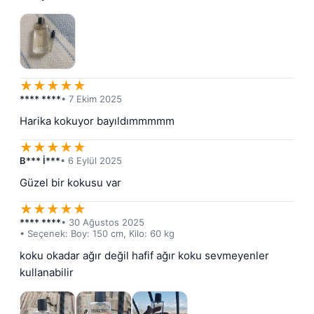
★
★
★
★
★
**** ****
• 7 Ekim 2025
Harika kokuyor bayıldımmmmm
★
★
★
★
★
B*** İ***
• 6 Eylül 2025
Güzel bir kokusu var
★
★
★
★
★
**** ****
• 30 Ağustos 2025
• Seçenek: Boy: 150 cm, Kilo: 60 kg
koku okadar ağır değil hafif ağır koku sevmeyenler 
kullanabilir