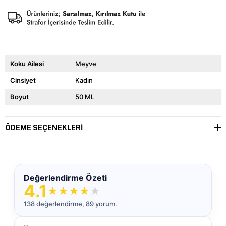
Koku Ailesi
Meyve
Cinsiyet
Kadın
Boyut
50 ML
ÖDEME SEÇENEKLERI
Değerlendirme Özeti
4.1
★
★
★
★
★
138 değerlendirme, 89 yorum.