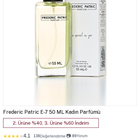
Frederic Patric E-7 50 ML Kadın Parfümü
2. Ürüne %40, 3. Ürüne %60 İndirim
4.1
📷
★
★
★
★
★
138
•
89
Yorum
Değerlendirme