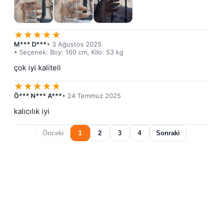
★
★
★
★
★
M*** D***
• 3 Ağustos 2025
• Seçenek: Boy: 160 cm, Kilo: 53 kg
çok iyi kaliteli
★
★
★
★
★
Ö*** N*** A***
• 24 Temmuz 2025
kalıcılık iyi
Önceki
1
2
3
4
Sonraki