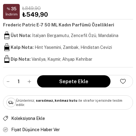
₺849,90
35
%
₺549,90
İndirim
Frederic Patric E-7 50 ML Kadın Parfümü Özellikleri
Üst Nota:
İtalyan Bergamutu, Zencefil Özü, Mandalina
Kalp Nota:
Hint Yasemini, Zambak, Hindistan Cevizi
Dip Nota:
Vanilya, Kaşmir, Ahşap Kehribar
Ürünleriniz;
sarsılmaz, kırılmaz kutu
ile strafor içerisinde teslim
edilir.
Koleksiyona Ekle
Fiyat Düşünce Haber Ver