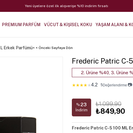
Yeni üyelere özel ilk alışverişe %10 indirim fırsatı
PREMIUM PARFÜM
VÜCUT & KİŞİSEL KOKU
YAŞAM ALANI & K
ML Erkek Parfümü
< < Önceki Sayfaya Dön
Frederic Patric C
2. Ürüne %40, 3. Ürüne %
4.2
📷
★
★
★
★
★
5
Değerlendirme
₺1.099,90
23
%
₺849,90
İndirim
Frederic Patric C-5 100 ML E