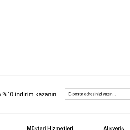
a %10 indirim kazanın
Müşteri Hizmetleri
Alışveriş