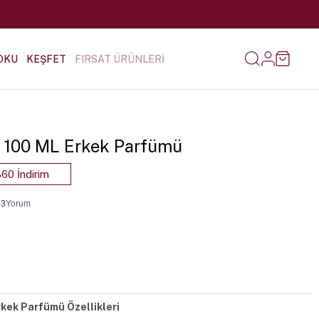
OKU
KEŞFET
FIRSAT ÜRÜNLERİ
-5 100 ML Erkek Parfümü
60 İndirim
•
3
Yorum
rkek Parfümü Özellikleri