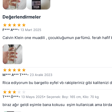
Değerlendirmeler
★
★
★
★
★
F*** A***
• 13 Mart 2025
Calvin Klein one muadili , çocukluğumun parfümü. ferah hafif 
★
★
★
★
★
M*** A*** T***
• 23 Aralık 2023
Rica ediyorum bu bargello eyfel vb rakipleriniz gibi kalitenizi
★
★
★
★
★
T*** Ö***
• 13 Mayıs 2025
• Seçenek: Boy: 165 cm, Kilo: 70 kg
biraz ağır geldi eşimle bana kokusu  eşim kullanicak ama bir