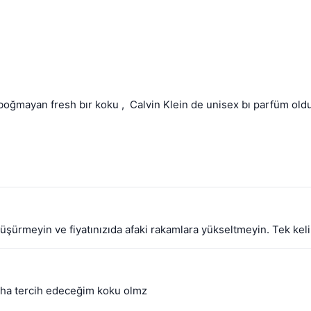
boğmayan fresh bır koku ,  Calvin Klein de unisex bı parfüm oldu
 düşürmeyin ve fiyatınızıda afaki rakamlara yükseltmeyin. Tek kel
daha tercih edeceğim koku olmz