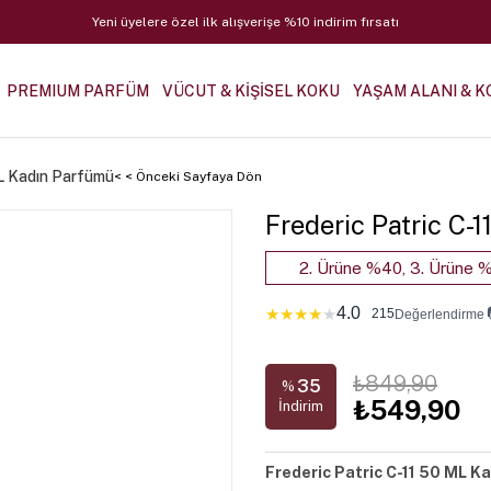
Yeni üyelere özel ilk alışverişe %10 indirim fırsatı
PREMIUM PARFÜM
VÜCUT & KİŞİSEL KOKU
YAŞAM ALANI & K
ML Kadın Parfümü
< < Önceki Sayfaya Dön
Frederic Patric C-
2. Ürüne %40, 3. Ürüne %
4.0
★
★
★
★
★
215
Değerlendirme
₺849,90
35
%
₺549,90
İndirim
Frederic Patric C-11 50 ML K