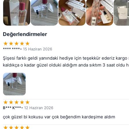
Değerlendirmeler
★
★
★
★
★
**** ****
• 15 Haziran 2026
Şişesi farklı geldi yanındaki hediye için teşekkür ederiz kargo
kaldıkça o kadar güzel olduki aldığım anda sıktım 3 saat oldu
★
★
★
★
★
B*** K***
• 12 Haziran 2026
çok güzel bi kokusu var çok beğendim kardeşime aldım
★
★
★
★
★