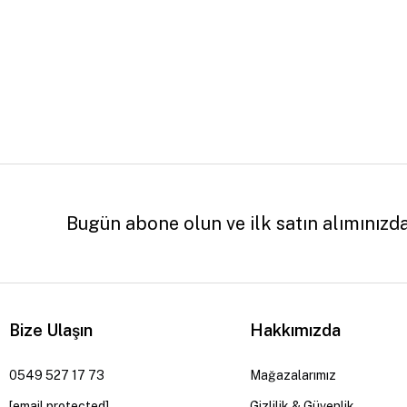
Bugün abone olun ve ilk satın alımınızd
Bize Ulaşın
Hakkımızda
0549 527 17 73
Mağazalarımız
[email protected]
Gizlilik & Güvenlik