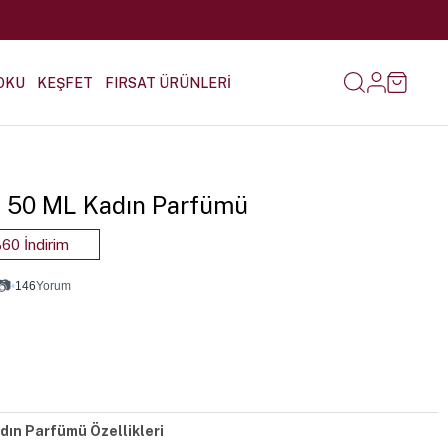
OKU
KEŞFET
FIRSAT ÜRÜNLERİ
11 50 ML Kadın Parfümü
60 İndirim
📷
•
146
Yorum
adın Parfümü Özellikleri