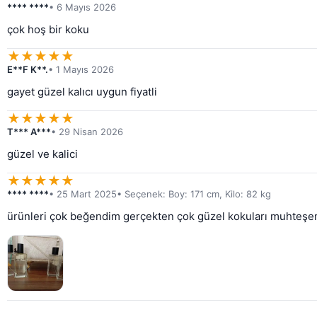
**** ****
• 6 Mayıs 2026
çok hoş bir koku
★
★
★
★
★
E**F K**.
• 1 Mayıs 2026
gayet güzel kalıcı uygun fiyatli
★
★
★
★
★
T*** A***
• 29 Nisan 2026
güzel ve kalici
★
★
★
★
★
**** ****
• 25 Mart 2025
• Seçenek: Boy: 171 cm, Kilo: 82 kg
ürünleri çok beğendim gerçekten çok güzel kokuları muhteş