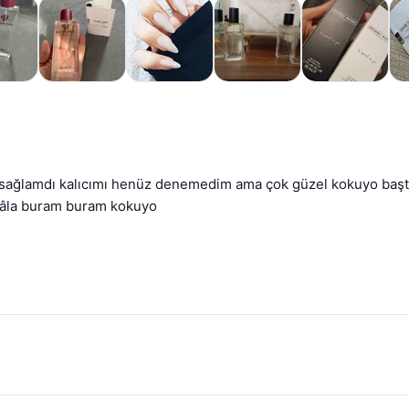
 sağlamdı kalıcımı henüz denemedim ama çok güzel kokuyo başta ço
 hâla buram buram kokuyo