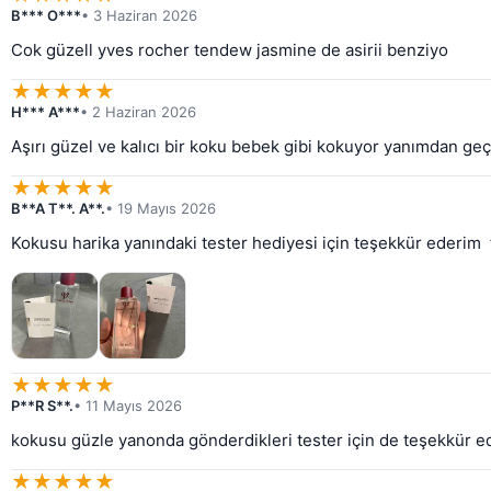
B*** O***
• 3 Haziran 2026
Cok güzell yves rocher tendew jasmine de asirii benziyo
★
★
★
★
★
H*** A***
• 2 Haziran 2026
Aşırı güzel ve kalıcı bir koku bebek gibi kokuyor yanımdan g
★
★
★
★
★
B**A T**. A**.
• 19 Mayıs 2026
Kokusu harika yanındaki tester hediyesi için teşekkür ederim 
★
★
★
★
★
P**R S**.
• 11 Mayıs 2026
kokusu güzle yanonda gönderdikleri tester için de teşekkür e
★
★
★
★
★