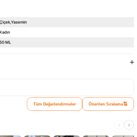
Çiçek,Yasemin
Kadın
50 ML
⇅
Tüm Değerlendirmeler
Önerilen Sıralama
‹
›