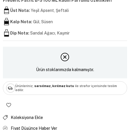
Frederic Patric B-5 100 ML Kadın Parfümü Özellikleri
Üst Nota:
Yeşil Apsent, Şeftali
Kalp Nota:
Gül, Süsen
Dip Nota:
Sandal Ağacı, Kaşmir
Ürün stoklarımızda kalmamıştır.
Ürünleriniz;
sarsılmaz, kırılmaz kutu
ile strafor içerisinde teslim
edilir.
Koleksiyona Ekle
Fiyat Düşünce Haber Ver