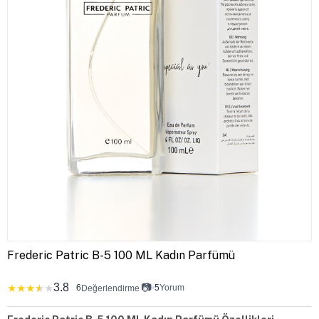
Frederic Patric B-5 100 ML Kadın Parfümü
3.8
📷
★
★
★
★
★
6
•
5
Yorum
Değerlendirme