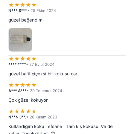
★
★
★
★
★
N*** Ş***
• 25 Ekim 2024
güzel beğendim
★
★
★
★
★
**** ****
• 27 Eylül 2024
güzel hafif çiçeksi bir kokusu car
★
★
★
★
★
A*** A***
• 29 Temmuz 2024
Çok güzel kokuyor
★
★
★
★
★
N**N J**.
• 28 Kasım 2023
Kullandığım koku , efsane . Tam kış kokusu. Ve de 
kalıcı. Tesekkürler . 😊