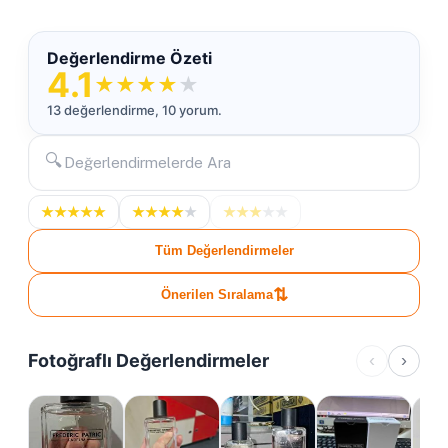
Değerlendirme Özeti
4.1
★
★
★
★
★
13 değerlendirme, 10 yorum.
🔍
★
★
★
★
★
★
★
★
★
★
★
★
★
★
★
Tüm Değerlendirmeler
⇅
Önerilen Sıralama
Fotoğraflı Değerlendirmeler
‹
›