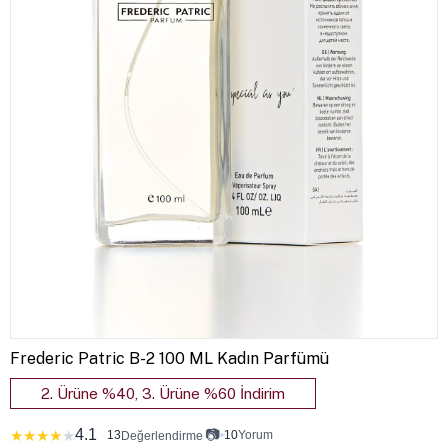
Frederic Patric B-2 100 ML Kadın Parfümü
2. Ürüne %40, 3. Ürüne %60 İndirim
4.1
📷
★
★
★
★
★
13
•
10
Yorum
Değerlendirme