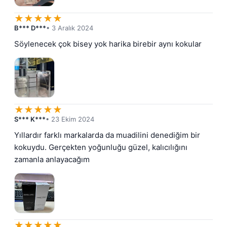
★
★
★
★
★
B*** D***
• 3 Aralık 2024
Söylenecek çok bisey yok harika birebir aynı kokular
★
★
★
★
★
S*** K***
• 23 Ekim 2024
Yıllardır farklı markalarda da muadilini denediğim bir 
kokuydu. Gerçekten yoğunluğu güzel, kalıcılığını 
zamanla anlayacağım
★
★
★
★
★