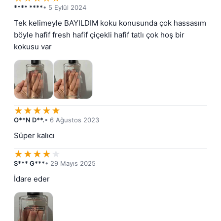
**** ****
• 5 Eylül 2024
Tek kelimeyle BAYILDIM koku konusunda çok hassasım 
böyle hafif fresh hafif çiçekli hafif tatlı çok hoş bir 
kokusu var
★
★
★
★
★
O**N D**.
• 6 Ağustos 2023
Süper kalıcı
★
★
★
★
★
S*** G***
• 29 Mayıs 2025
İdare eder