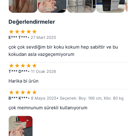
Değerlendirmeler
★
★
★
★
★
E*** T***
• 27 Mart 2025
çok çok sevdiğim bir koku kokum hep sabittir ve bu 
kokudan asla vazgeçemiyorum
★
★
★
★
★
T*** D***
• 11 Ocak 2026
Harika bi ürün
★
★
★
★
★
B*** K***
• 8 Mayıs 2025
• Seçenek: Boy: 166 cm, Kilo: 80 kg
çok memnunum sürekli kullanıyorum