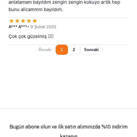
anlatamam bayıldım zengin zengin kokuyo artik hep 
bunu alicammm bayıldım.
★
★
★
★
★
A*** A***
• 9 Şubat 2025
Çok çok güzelmiş 👌🏼
Önceki
1
2
Sonraki
Bugün abone olun ve ilk satın alımınızda %10 indirim
kazanın