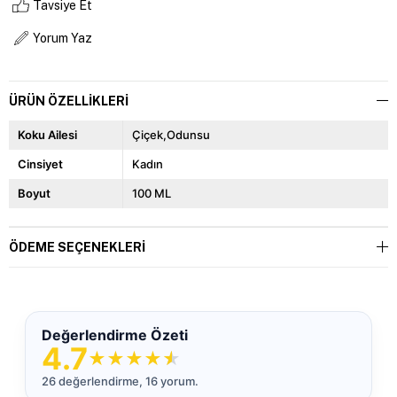
Tavsiye Et
Yorum Yaz
ÜRÜN ÖZELLIKLERI
Koku Ailesi
Çiçek,Odunsu
Cinsiyet
Kadın
Boyut
100 ML
ÖDEME SEÇENEKLERI
Değerlendirme Özeti
4.7
★
★
★
★
★
26 değerlendirme, 16 yorum.