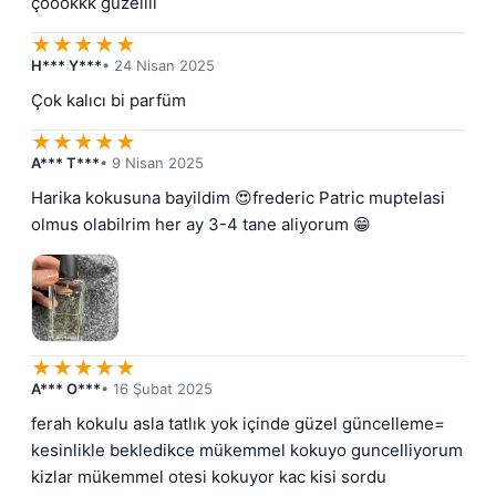
çoookkk güzellll
★
★
★
★
★
H*** Y***
• 24 Nisan 2025
Çok kalıcı bi parfüm
★
★
★
★
★
A*** T***
• 9 Nisan 2025
Harika kokusuna bayildim 😍frederic Patric muptelasi 
olmus olabilrim her ay 3-4 tane aliyorum 😁
★
★
★
★
★
A*** O***
• 16 Şubat 2025
ferah kokulu asla tatlık yok içinde güzel güncelleme= 
kesinlikle bekledikce mükemmel kokuyo guncelliyorum 
kizlar mükemmel otesi kokuyor kac kisi sordu 