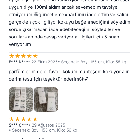
uygun diye 100ml aldım ancak sevemedim tavsiye 
etmiyorum 😿güncelleme=parfümü iade ettim ve satıcı 
gerçekten çok ilgiliydi kokuyu beğenmediğimi söyledim 
sorun çıkarmadan iade edebileceğimi söylediler ve 
sorulara anında cevap veriyorlar ilgileri için 5 puan 
veriyorum
★
★
★
★
★
F*** D***
• 22 Ekim 2025
• Seçenek: Boy: 165 cm, Kilo: 55 kg
parfümlerim geldi favori kokum muhteşem kokuyor alın 
derim testr için teşekkür ederim😘💕
★
★
★
★
★
S*** Ç***
• 29 Ağustos 2025
• Seçenek: Boy: 158 cm, Kilo: 56 kg