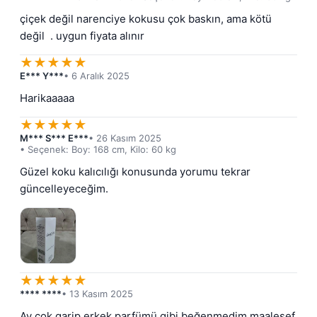
çiçek değil narenciye kokusu çok baskın, ama kötü 
değil  . uygun fiyata alınır
★
★
★
★
★
E*** Y***
• 6 Aralık 2025
Harikaaaaa
★
★
★
★
★
M*** S*** E***
• 26 Kasım 2025
• Seçenek: Boy: 168 cm, Kilo: 60 kg
Güzel koku kalıcılığı konusunda yorumu tekrar 
güncelleyeceğim.
★
★
★
★
★
**** ****
• 13 Kasım 2025
Ay çok garip erkek parfümü gibi beğenmedim maalesef 