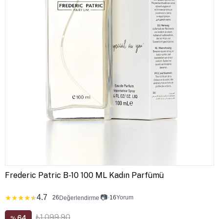
Frederic Patric B-10 100 ML Kadın Parfümü
4.7
📷
★
★
★
★
★
26
•
16
Yorum
Değerlendirme
₺1.099,90
64
%