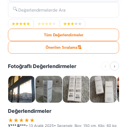
🔍
★
★
★
★
★
★
★
★
★
★
★
★
★
★
★
Tüm Değerlendirmeler
⇅
Önerilen Sıralama
Fotoğraflı Değerlendirmeler
‹
›
Değerlendirmeler
★
★
★
★
★
Y*** B***
• 13 Aralık 2025
• Seçenek: Boy: 150 cm, Kilo: 60 kg