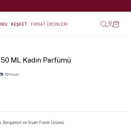
OKU
KEŞFET
FIRSAT ÜRÜNLERİ
-7 50 ML Kadın Parfümü
📷
•
70
Yorum
a, Bergamot ve Siyah Frenk Üzümü