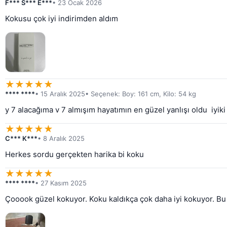
F*** S*** E***
• 23 Ocak 2026
Kokusu çok iyi indirimden aldım
★
★
★
★
★
**** ****
• 15 Aralık 2025
• Seçenek: Boy: 161 cm, Kilo: 54 kg
y 7 alacağıma v 7 almışım hayatımın en güzel yanlışı oldu  iyik
★
★
★
★
★
C*** K***
• 8 Aralık 2025
Herkes sordu gerçekten harika bi koku
★
★
★
★
★
**** ****
• 27 Kasım 2025
Çooook güzel kokuyor. Koku kaldıkça çok daha iyi kokuyor. Bu