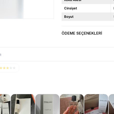
Cinsiyet
Boyut
ÖDEME SEÇENEKLERI
★
★
★
★
★