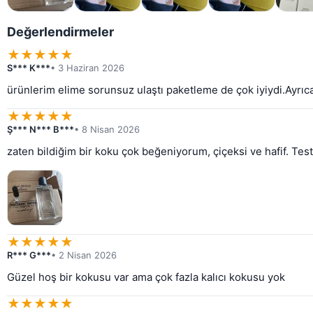
Değerlendirmeler
★
★
★
★
★
S*** K***
• 3 Haziran 2026
ürünlerim elime sorunsuz ulaştı paketleme de çok iyiydi.Ayrıc
★
★
★
★
★
Ş*** N*** B***
• 8 Nisan 2026
zaten bildiğim bir koku çok beğeniyorum, çiçeksi ve hafif. Te
★
★
★
★
★
R*** G***
• 2 Nisan 2026
Güzel hoş bir kokusu var ama çok fazla kalıcı kokusu yok
★
★
★
★
★