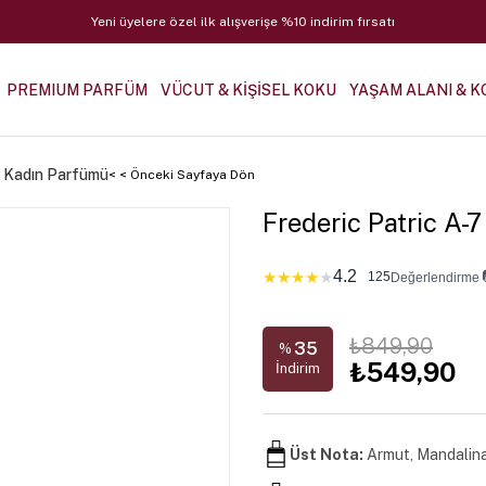
Yeni üyelere özel ilk alışverişe %10 indirim fırsatı
PREMIUM PARFÜM
VÜCUT & KİŞİSEL KOKU
YAŞAM ALANI & K
L Kadın Parfümü
< < Önceki Sayfaya Dön
Frederic Patric A
4.2
★
★
★
★
★
125
Değerlendirme
₺849,90
35
%
₺549,90
İndirim
Üst Nota:
Armut, Mandalin