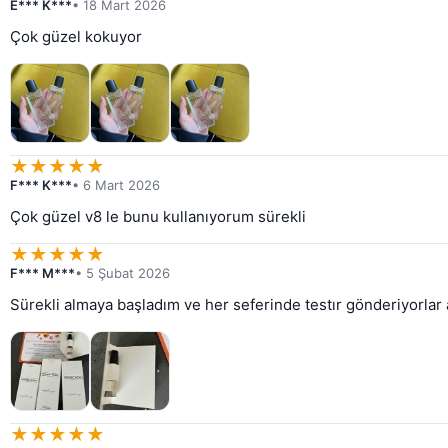
E*** K***
• 18 Mart 2026
Çok güzel kokuyor
★
★
★
★
★
F*** K***
• 6 Mart 2026
Çok güzel v8 le bunu kullanıyorum sürekli
★
★
★
★
★
F*** M***
• 5 Şubat 2026
Sürekli almaya başladım ve her seferinde testır gönderiyorlar
★
★
★
★
★