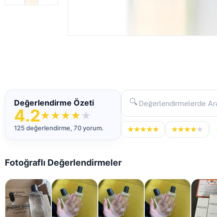
🔍
Değerlendirme Özeti
4.2
★
★
★
★
★
125 değerlendirme, 70 yorum.
★
★
★
★
★
★
★
★
★
★
Fotoğraflı Değerlendirmeler