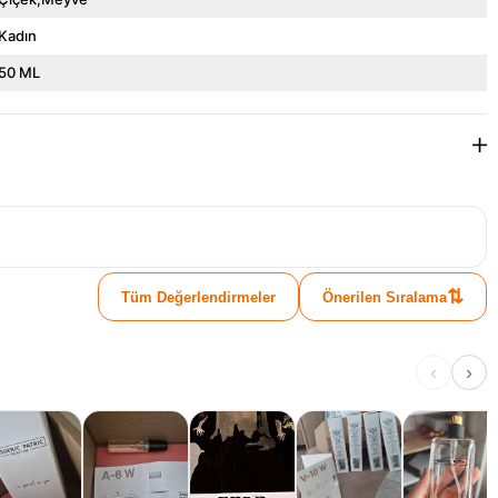
Kadın
50 ML
⇅
Tüm Değerlendirmeler
Önerilen Sıralama
‹
›