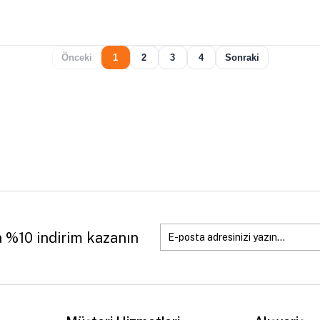
Önceki
1
2
3
4
Sonraki
a %10 indirim kazanın