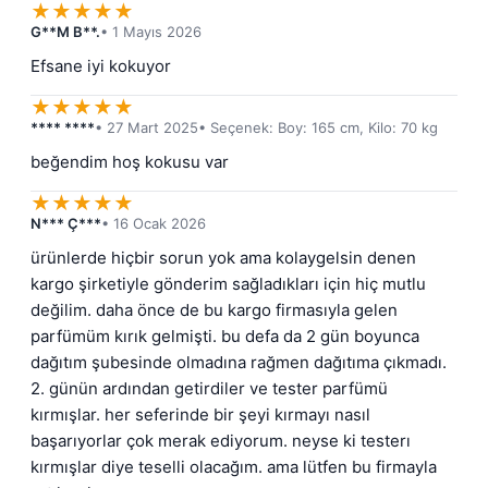
★
★
★
★
★
G**M B**.
• 1 Mayıs 2026
Efsane iyi kokuyor
★
★
★
★
★
**** ****
• 27 Mart 2025
• Seçenek: Boy: 165 cm, Kilo: 70 kg
beğendim hoş kokusu var
★
★
★
★
★
N*** Ç***
• 16 Ocak 2026
ürünlerde hiçbir sorun yok ama kolaygelsin denen 
kargo şirketiyle gönderim sağladıkları için hiç mutlu 
değilim. daha önce de bu kargo firmasıyla gelen 
parfümüm kırık gelmişti. bu defa da 2 gün boyunca 
dağıtım şubesinde olmadına rağmen dağıtıma çıkmadı. 
2. günün ardından getirdiler ve tester parfümü 
kırmışlar. her seferinde bir şeyi kırmayı nasıl 
başarıyorlar çok merak ediyorum. neyse ki testerı 
kırmışlar diye teselli olacağım. ama lütfen bu firmayla 