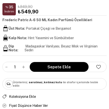
₺849,90
35
%
₺549,90
İndirim
Frederic Patric A-6 50 ML Kadın Parfümü Özellikleri
Üst Nota:
Portakal Çiçeği ve Bergamot
Kalp Nota:
Hint Yasemini ve Sümbülteber
Dip
Madagaskar Vanilyası, Beyaz Misk ve Virginian
Nota:
Sediri
Ürünleriniz;
sarsılmaz, kırılmaz kutu
ile strafor içerisinde teslim
edilir.
Koleksiyona Ekle
Fiyat Düşünce Haber Ver