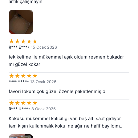
artık çalışmayın
★
★
★
★
★
R*** E***
• 15 Ocak 2026
tek kelime ile mükemmel aşık oldum resmen bukadar 
mı güzel kokar
★
★
★
★
★
**** ****
• 13 Ocak 2026
favori lokum çok güzel özenle paketlenmiş di
★
★
★
★
★
R*** U***
• 8 Ocak 2026
Kokusu mükemmel kalıcılığı var, beş altı saat gidiyor 
tam kışın kullanmalık koku  ne ağır ne hafif bayıldım..