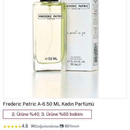
Frederic Patric A-6 50 ML Kadın Parfümü
2. Ürüne %40, 3. Ürüne %60 İndirim
4.6
📷
★
★
★
★
★
98
•
60
Yorum
Değerlendirme