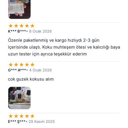
★
★
★
★
★
K*** B***
• 8 Ocak 2026
Özenle paketlenmiş ve kargo hızlıydı 2-3 gün 
içerisinde ulaştı. Koku muhteşem ötesi ve kalıcılığı baya 
uzun tester için ayrıca teşekkür ederim
★
★
★
★
★
G*** A***
• 4 Ocak 2026
cok guzek kokusu alım
★
★
★
★
★
E*** Ş***
• 29 Kasım 2025