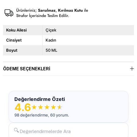
Koku Ailesi
Çiçek
Cinsiyet
Kadın
Boyut
50 ML
ÖDEME SEÇENEKLERI
Değerlendirme Özeti
4.6
★
★
★
★
★
98 değerlendirme, 60 yorum.
🔍