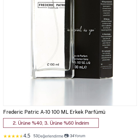
Frederic Patric A-10 100 ML Erkek Parfümü
2. Ürüne %40, 3. Ürüne %60 İndirim
4.5
📷
★
★
★
★
★
53
•
34
Yorum
Değerlendirme