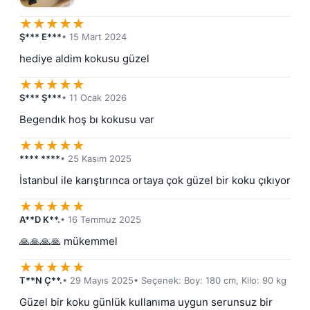
★
★
★
★
★
Ş*** E***
• 15 Mart 2024
hediye aldim kokusu güzel
★
★
★
★
★
S*** Ş***
• 11 Ocak 2026
Begendık hoş bı kokusu var
★
★
★
★
★
**** ****
• 25 Kasım 2025
İstanbul ile karıştırınca ortaya çok güzel bir koku çıkıyor
★
★
★
★
★
A**D K**.
• 16 Temmuz 2025
🙏🙏🙏🙏 mükemmel
★
★
★
★
★
T**N Ç**.
• 29 Mayıs 2025
• Seçenek: Boy: 180 cm, Kilo: 90 kg
Güzel bir koku günlük kullanıma uygun serunsuz bir 