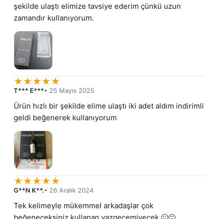
şekilde ulaştı elimize tavsiye ederim çünkü uzun 
zamandır kullanıyorum.
★
★
★
★
★
T*** E***
• 25 Mayıs 2025
Ürün hızlı bir şekilde elime ulaştı iki adet aldım indirimli 
geldi beğenerek kullanıyorum
★
★
★
★
★
G**N K**.
• 26 Aralık 2024
Tek kelimeyle mükemmel arkadaşlar çok 
beğeneceksiniz kullanan vazgeçemiyecek 🙂🙂