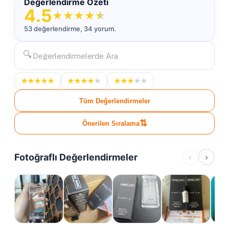
Değerlendirme Özeti
4.5
★
★
★
★
★
53 değerlendirme, 34 yorum.
🔍
★
★
★
★
★
★
★
★
★
★
★
★
★
★
★
Tüm Değerlendirmeler
⇅
Önerilen Sıralama
Fotoğraflı Değerlendirmeler
‹
›