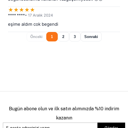
★
★
★
★
★
**** ****
• 17 Aralık 2024
eşime aldım cok begendi
Önceki
1
2
3
Sonraki
Bugün abone olun ve ilk satın alımınızda %10 indirim
kazanın