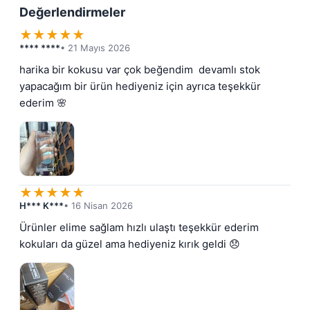
Değerlendirmeler
★
★
★
★
★
**** ****
• 21 Mayıs 2026
harika bir kokusu var çok beğendim  devamlı stok 
yapacağım bir ürün hediyeniz için ayrıca teşekkür 
ederim 🌸
★
★
★
★
★
H*** K***
• 16 Nisan 2026
Ürünler elime sağlam hızlı ulaştı teşekkür ederim 
kokuları da güzel ama hediyeniz kırık geldi 😞