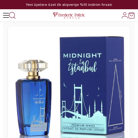
Yeni üyelere özel ilk alışverişe %10 indirim fırsatı