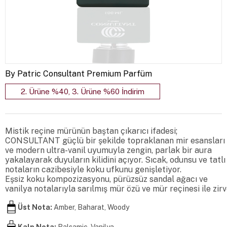
By Patric Consultant Premium Parfüm
2. Ürüne %40, 3. Ürüne %60 İndirim
Mistik reçine mürünün baştan çıkarıcı ifadesi; 

CONSULTANT güçlü bir şekilde topraklanan mir esansları

ve modern ultra-vanil uyumuyla zengin, parlak bir aura

yakalayarak duyuların kilidini açıyor. Sıcak, odunsu ve tatlı

notaların cazibesiyle koku ufkunu genişletiyor. 

Eşsiz koku kompozizasyonu, pürüzsüz sandal ağacı ve

vanilya notalarıyla sarılmış mür özü ve mür reçinesi ile zirv
Üst Nota:
Amber, Baharat, Woody
Kalp Nota:
Balsamic, Vanilya