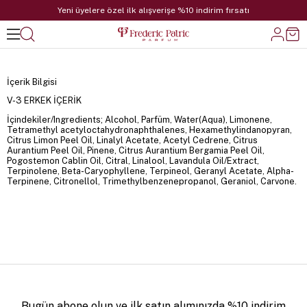
Yeni üyelere özel ilk alışverişe %10 indirim fırsatı
İçerik Bilgisi
V-3 ERKEK İÇERİK
İçindekiler/Ingredients; Alcohol, Parfüm, Water(Aqua), Limonene,
Tetramethyl acetyloctahydronaphthalenes, Hexamethylindanopyran,
Citrus Limon Peel Oil, Linalyl Acetate, Acetyl Cedrene, Citrus
Aurantium Peel Oil, Pinene, Citrus Aurantium Bergamia Peel Oil,
Pogostemon Cablin Oil, Citral, Linalool, Lavandula Oil/Extract,
Terpinolene, Beta-Caryophyllene, Terpineol, Geranyl Acetate, Alpha-
Terpinene, Citronellol, Trimethylbenzenepropanol, Geraniol, Carvone.
Bugün abone olun ve ilk satın alımınızda %10 indirim