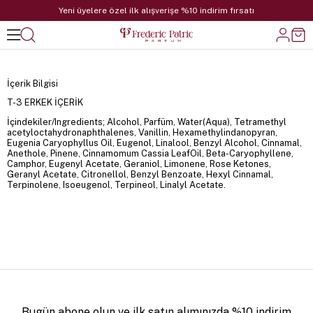
Yeni üyelere özel ilk alışverişe %10 indirim fırsatı
İçerik Bilgisi
T-3 ERKEK İÇERİK
İçindekiler/Ingredients; Alcohol, Parfüm, Water(Aqua), Tetramethyl
acetyloctahydronaphthalenes, Vanillin, Hexamethylindanopyran,
Eugenia Caryophyllus Oil, Eugenol, Linalool, Benzyl Alcohol, Cinnamal,
Anethole, Pinene, Cinnamomum Cassia LeafOil, Beta-Caryophyllene,
Camphor, Eugenyl Acetate, Geraniol, Limonene, Rose Ketones,
Geranyl Acetate, Citronellol, Benzyl Benzoate, Hexyl Cinnamal,
Terpinolene, Isoeugenol, Terpineol, Linalyl Acetate.
Bugün abone olun ve ilk satın alımınızda %10 indirim