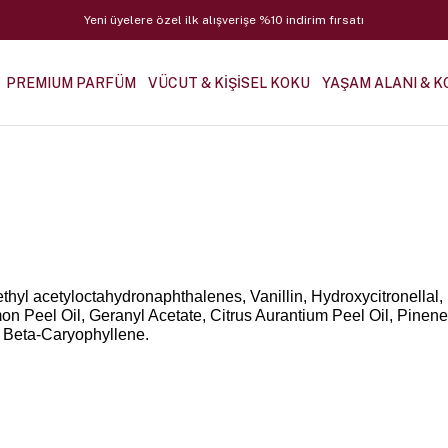
Yeni üyelere özel ilk alışverişe %10 indirim fırsatı
PREMIUM PARFÜM
VÜCUT & KİŞİSEL KOKU
YAŞAM ALANI & K
methyl acetyloctahydronaphthalenes, Vanillin, Hydroxycitronellal
mon Peel Oil, Geranyl Acetate, Citrus Aurantium Peel Oil, Pinene,
, Beta-Caryophyllene.