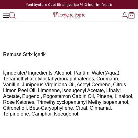
Yeni üyelere özel ilk alışverişe %10 indirim fırsatı
Remuse Strix İçerik
İçindekiler/ Ingredients; Alcohol, Parfüm, Water(Aqua),
Tetramethyl acetyloctahydronaphthalenes, Coumarin,
Vanillin, Juniperus Virginiana Oil, Acetyl Cedrene, Citrus
Limon Peel Oil, Limonene, Isoeugenyl Acetate, Linalyl
Acetate, Eugenol, Pogostemon Cablin Oil, Pinene, Linalool,
Rose Ketones, Trimethylcyclopentenyl Methylisopentenol,
Citronelloli, Beta-Caryophyllene, Citral, Cinnamal,
Terpinolene, Camphor, Isoeugenol.