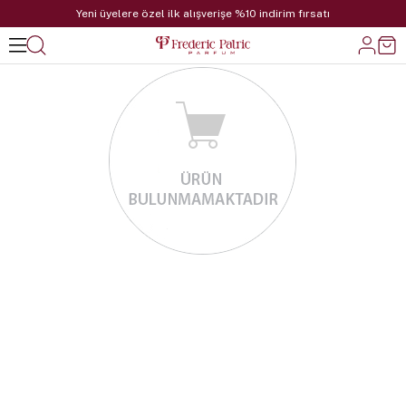
Yeni üyelere özel ilk alışverişe %10 indirim fırsatı