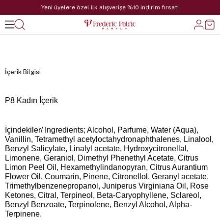
Yeni üyelere özel ilk alışverişe %10 indirim fırsatı
İçerik Bilgisi
P8 Kadın İçerik
İçindekiler/ Ingredients; Alcohol, Parfume, Water (Aqua),
Vanillin, Tetramethyl acetyloctahydronaphthalenes, Linalool,
Benzyl Salicylate, Linalyl acetate, Hydroxycitronellal,
Limonene, Geraniol, Dimethyl Phenethyl Acetate, Citrus
Limon Peel Oil, Hexamethylindanopyran, Citrus Aurantium
Flower Oil, Coumarin, Pinene, Citronellol, Geranyl acetate,
Trimethylbenzenepropanol, Juniperus Virginiana Oil, Rose
Ketones, Citral, Terpineol, Beta-Caryophyllene, Sclareol,
Benzyl Benzoate, Terpinolene, Benzyl Alcohol, Alpha-
Terpinene.