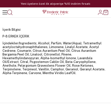
Yeni üyelere özel ilk alışverişe %10 indirim fırsatı
İçerik Bilgisi
P-8 ERKEK İÇERİK
İçindekiler/Ingredients; Alcohol, Parfüm, Water(Aqua), Tetramethyl
acetyloctahydronaphthalenes, Limonene, Linalyl Acetate, Acetyl
Cedrene, Coumarin, Citrus Aurantium Peel Oil, Citrus Aurantium
Bergamia Peel Oil, Linalool, Citronellol, Pinene,
Hexamethylindanopyran, Alpha-Isomethyl Ionone, Lavandula
Oil/Extract, Citral, Pogostemon Cablin Oil, Beta-Caryophyllene,
Anethole, Pelargonium Graveolens Flower Oil, Rose Ketones,
Terpinolene, Terpineol, Vanillin, Camphor, Geraniol, Geranyl Acetate,
Alpha-Terpinene, Carvone, Mentha Viridis LeafOil.