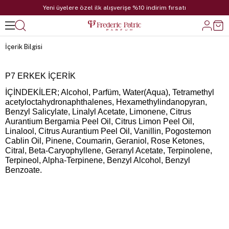
Yeni üyelere özel ilk alışverişe %10 indirim fırsatı
İçerik Bilgisi
P7 ERKEK İÇERİK
İÇİNDEKİLER; Alcohol, Parfüm, Water(Aqua), Tetramethyl
acetyloctahydronaphthalenes, Hexamethylindanopyran,
Benzyl Salicylate, Linalyl Acetate, Limonene, Citrus
Aurantium Bergamia Peel Oil, Citrus Limon Peel Oil,
Linalool, Citrus Aurantium Peel Oil, Vanillin, Pogostemon
Cablin Oil, Pinene, Coumarin, Geraniol, Rose Ketones,
Citral, Beta-Caryophyllene, Geranyl Acetate, Terpinolene,
Terpineol, Alpha-Terpinene, Benzyl Alcohol, Benzyl
Benzoate.