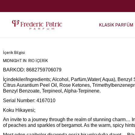
KLASİK PARFÜM
İçerik Bilgisi
MIDNIGHT IN RIO İÇERİK
BARKOD: 8682759706079
İçindekiler/Ingredients; Alcohol, Parfüm,Water( Aqua), Benzyl S
Citrus Aurantium Peel Oil, Rose Ketones, Trimethylbenzenepro
Benzyl Benzoate, Terpineol, Alpha-Terpinene.
Serial Number: 4167010
Koku Hikayesi;
An invite to a journey through the realm of stunning charm… 
of peaches and sparkles of bergamot. As the warm, spicy hints
Mest eden cazibeler diyarında eşsiz bir yolculuğa davet… Büyü