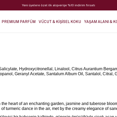
Yeni üyelere özel ilk alışverişe %10 indirim fırsatı
PREMIUM PARFÜM
VÜCUT & KİŞİSEL KOKU
YAŞAM ALANI & K
alicylate, Hydroxycitronellal, Linalool, Citrus Aurantium Bergam
panol, Geranyl Acetate, Santalum Album Oil, Santalol, Citral, 
In the heart of an enchanting garden, jasmine and tuberose bloo
 of turmeric dance in the air, met by the creamy elegance of sa
leyici bir bahçenin kalbinde, güneşin öpücüğüyle çiçek açan yas