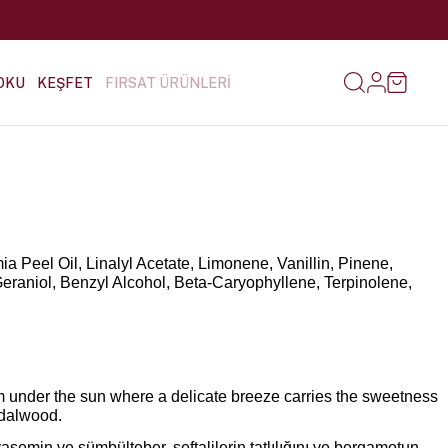
OKU
KEŞFET
FIRSAT ÜRÜNLERİ
ia Peel Oil, Linalyl Acetate, Limonene, Vanillin, Pinene,
Geraniol, Benzyl Alcohol, Beta-Caryophyllene, Terpinolene,
m under the sun where a delicate breeze carries the sweetness
ndalwood.
emin ve sümbülteber, şeftalilerin tatlılığını ve bergamotun