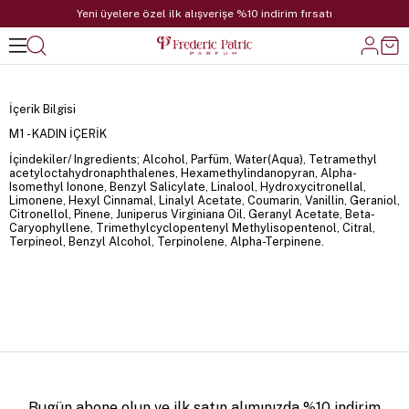
Yeni üyelere özel ilk alışverişe %10 indirim fırsatı
İçerik Bilgisi
M1 - KADIN İÇERİK
İçindekiler/ Ingredients; Alcohol, Parfüm, Water(Aqua), Tetramethyl
acetyloctahydronaphthalenes, Hexamethylindanopyran, Alpha-
Isomethyl Ionone, Benzyl Salicylate, Linalool, Hydroxycitronellal,
Limonene, Hexyl Cinnamal, Linalyl Acetate, Coumarin, Vanillin, Geraniol,
Citronellol, Pinene, Juniperus Virginiana Oil, Geranyl Acetate, Beta-
Caryophyllene, Trimethylcyclopentenyl Methylisopentenol, Citral,
Terpineol, Benzyl Alcohol, Terpinolene, Alpha-Terpinene.
Bugün abone olun ve ilk satın alımınızda %10 indirim