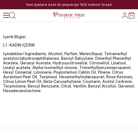
Yeni üyelere özel ilk alışverişe %10 indirim fırsatı
İçerik Bilgisi
L1 - KADIN İÇERİK
İçindekiler/ Ingredients; Alcohol, Parfüm, Water(Aqua), Tetramethyl
acetyloctahydronaphthalenes, Benzyl Salicylate, Dimethyl Phenethyl
Acetate, Geranyl Acetate, Hydroxycitronellal, Citronellol, Linalool,
Linalyl acetate, Alpha-Isomethyl-ionone, Trimethylbenzenepropanol,
Hexyl Cinnamal, Limonene, Pogostemon Cablin Oil, Pinene, Citrus
Aurantium Peel Oil, Terpineol, Hexamethylindanopyran, Rose Ketones,
Citrus Limon Peel Oil, Beta-Caryophyllene, Coumarin, Acetyl Cedrene,
Terpinolene, Benzyl Benzoate, Citral, Vanillin, Benzyl Alcohol, Geraniol,
Hexadecanolactone.