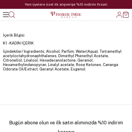
Yeni üyelere özel ilk alışverişe %10 indirim fırsatı
İçerik Bilgisi
K1 - KADIN İÇERİK
İçindekiler/ Ingredients; Alcohol, Parfüm, Water(Aqua), Tetramethyl
acetyloctahydronaphthalenes, Dimethyl Phenethyl Acetate,
Citronellol, Linalool, Hexadecanolactone, Geraniol,
Hexamethylindanopyran, Linalyl acetate, Rose Ketones, Cananga
Odorata Oil/Extract, Geranyl Acetate, Eugenol.
Bugün abone olun ve ilk satın alımınızda %10 indirim