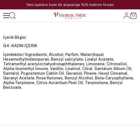
Yeni üyelere özel ilk alışverişe %10 indirim fırsatı
İçerik Bilgisi
G4 - KADIN İÇERİK
İçindekiler/ Ingredients; Alcohol, Parfüm, Water(Aqua),
Hexamethylindanopyran, Benzyl salicylate, Linalyl Acetate,
Tetramethyl acetyloctahydronaphthalenes, Limonene, Citronellol,
Alpha-Isomethyl Ionone, Vanillin, Linalool, Citral, Santalum Album Oil,
Santalol, Pogostemon Cablin Oil, Geraniol, Pinene, Hexyl Cinnamal,
Geranyl Acetate, Rose Ketones, Benzyl Alcohol, Beta-Caryophyllene,
Alpha-Terpinene, Citrus Aurantium Peel Oil, Terpinolene, Benzyl
Benzoate.