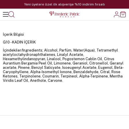
Yeni üyelere özel ilk alışverişe %10 indirim fırsatı
İçerik Bilgisi
G10 - KADIN İÇERİK
İçindekiler/Ingredients; Alcohol, Parfüm, Water(Aqua), Tetramethyl
acetyloctahydronaphthalenes, Linalyl Acetate,
Hexamethylindanopyran, Linalool, Pogostemon Cablin Oil, Citrus
Aurantium Bergamia Peel Oil, Limonene, Geraniol, Citronellol, Geranyl
acetate, Pinene, Benzyl Salicyate, Isoeugenyl Acetate, Eugenol, Beta-
Caryophyllene, Alpha-Isomethyl Ionone, Benzaldehyde, Citral, Rose
Ketones, Terpinolene, Coumarin, Terpineol, Alpha-Terpinene, Mentha
Viridis Leaf Oil, Anethole, Carvone.