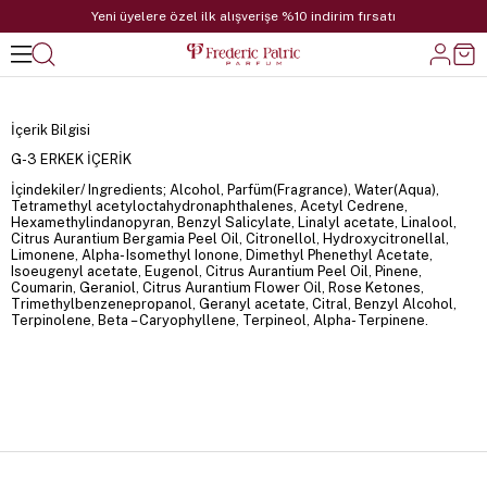
Yeni üyelere özel ilk alışverişe %10 indirim fırsatı
İçerik Bilgisi
G-3 ERKEK İÇERİK
İçindekiler/ Ingredients; Alcohol, Parfüm(Fragrance), Water(Aqua),
Tetramethyl acetyloctahydronaphthalenes, Acetyl Cedrene,
Hexamethylindanopyran, Benzyl Salicylate, Linalyl acetate, Linalool,
Citrus Aurantium Bergamia Peel Oil, Citronellol, Hydroxycitronellal,
Limonene, Alpha- Isomethyl Ionone, Dimethyl Phenethyl Acetate,
Isoeugenyl acetate, Eugenol, Citrus Aurantium Peel Oil, Pinene,
Coumarin, Geraniol, Citrus Aurantium Flower Oil, Rose Ketones,
Trimethylbenzenepropanol, Geranyl acetate, Citral, Benzyl Alcohol,
Terpinolene, Beta – Caryophyllene, Terpineol, Alpha- Terpinene.