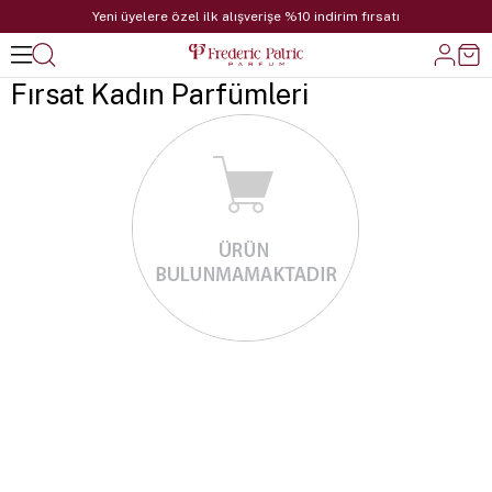
Yeni üyelere özel ilk alışverişe %10 indirim fırsatı
Fırsat Kadın Parfümleri