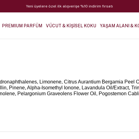
Yeni üyelere özel ilk alışverişe %10 indirim fırsatı
PREMIUM PARFÜM
VÜCUT & KİŞİSEL KOKU
YAŞAM ALANI & K
ydronaphthalenes, Limonene, Citrus Aurantium Bergamia Peel Oil,
lin, Pinene, Alpha-Isomethyl Ionone, Lavandula Oil/Extract, Tri
nolene, Pelargonium Graveolens Flower Oil, Pogostemon Cablin 