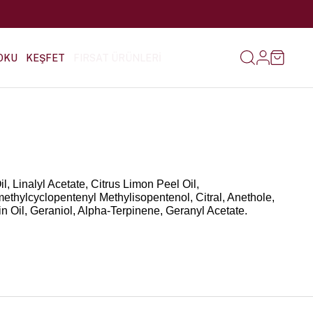
OKU
KEŞFET
FIRSAT ÜRÜNLERİ
 Linalyl Acetate, Citrus Limon Peel Oil,
methylcyclopentenyl Methylisopentenol, Citral, Anethole,
Oil, Geraniol, Alpha-Terpinene, Geranyl Acetate.