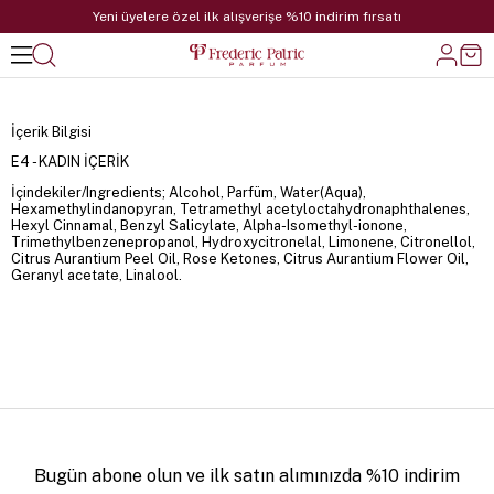
Yeni üyelere özel ilk alışverişe %10 indirim fırsatı
İçerik Bilgisi
E4 - KADIN İÇERİK
İçindekiler/Ingredients; Alcohol, Parfüm, Water(Aqua),
Hexamethylindanopyran, Tetramethyl acetyloctahydronaphthalenes,
Hexyl Cinnamal, Benzyl Salicylate, Alpha-Isomethyl-ionone,
Trimethylbenzenepropanol, Hydroxycitronelal, Limonene, Citronellol,
Citrus Aurantium Peel Oil, Rose Ketones, Citrus Aurantium Flower Oil,
Geranyl acetate, Linalool.
Bugün abone olun ve ilk satın alımınızda %10 indirim