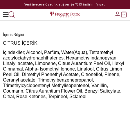
Yeni üyelere özel ilk alışverişe %10 indirim fırsatı
İçerik Bilgisi
CITRUS İÇERİK
İçindekiler; Alcohol, Parfüm, Water(Aqua), Tetramethyl
acetyloctahydronaphthalenes, Hexamethylindanopyran,
Linalyl acetate, Limonene, Citrus Aurantium Peel Oil, Hexyl
Cinnamal, Alpha- Isomethyl Ionone, Linalool, Citrus Limon
Peel Oil, Dimethyl Phenethyl Acetate, Citronellol, Pinene,
Geranyl acetate, Trimethylbenzenepropanol,
Trimethylcyclopentenyl Methylisopentenol, Vanillin,
Coumarin, Citrus Aurantium Flower Oil, Benzyl Salicylate,
Citral, Rose Ketones, Terpineol, Sclareol.