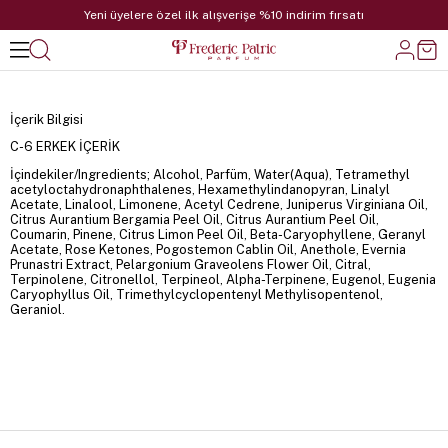
Yeni üyelere özel ilk alışverişe %10 indirim fırsatı
İçerik Bilgisi
C-6 ERKEK İÇERİK
İçindekiler/Ingredients; Alcohol, Parfüm, Water(Aqua), Tetramethyl
acetyloctahydronaphthalenes, Hexamethylindanopyran, Linalyl
Acetate, Linalool, Limonene, Acetyl Cedrene, Juniperus Virginiana Oil,
Citrus Aurantium Bergamia Peel Oil, Citrus Aurantium Peel Oil,
Coumarin, Pinene, Citrus Limon Peel Oil, Beta-Caryophyllene, Geranyl
Acetate, Rose Ketones, Pogostemon Cablin Oil, Anethole, Evernia
Prunastri Extract, Pelargonium Graveolens Flower Oil, Citral,
Terpinolene, Citronellol, Terpineol, Alpha-Terpinene, Eugenol, Eugenia
Caryophyllus Oil, Trimethylcyclopentenyl Methylisopentenol,
Geraniol.