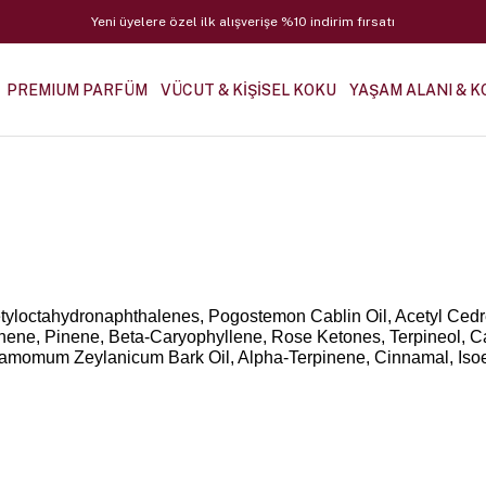
Yeni üyelere özel ilk alışverişe %10 indirim fırsatı
PREMIUM PARFÜM
VÜCUT & KİŞİSEL KOKU
YAŞAM ALANI & K
tyloctahydronaphthalenes, Pogostemon Cablin Oil, Acetyl Cedre
monene, Pinene, Beta-Caryophyllene, Rose Ketones, Terpineol, C
nnamomum Zeylanicum Bark Oil, Alpha-Terpinene, Cinnamal, Iso