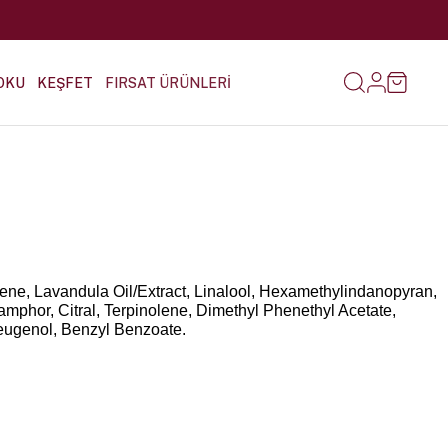
OKU
KEŞFET
FIRSAT ÜRÜNLERİ
ne, Lavandula Oil/Extract, Linalool, Hexamethylindanopyran,
amphor, Citral, Terpinolene, Dimethyl Phenethyl Acetate,
eugenol, Benzyl Benzoate.