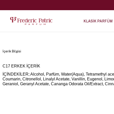
KLASİK PARFÜM
İçerik Bilgisi
C17 ERKEK İÇERİK
İÇİNDEKİLER; Alcohol, Parfüm, Water(Aqua), Tetramethyl ace
Coumarin, Citronellol, Linalyl Acetate, Vanillin, Eugenol, Li
Geraniol, Geranyl Acetate, Cananga Odorata Oil/Extract, Ci