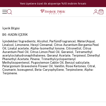
Yeni üyelere özel ilk alışverişe %10 indirim fırsatı
İçerik Bilgisi
B6 - KADIN İÇERİK
İçindekiler/ Ingredients; Alcohol, Parfüm(Fragrance), Water(Aqua),
Linalool, Limonene, Hexyl Cinnamal, Citrus Aurantium Bergamia Peel
Oil, Linalyl acetate, Alpha- Isomethyl Ionone, Citronellol, Citrus
Aurantium Peel Oil, Citrus Limon Peel Oil, Geraniol, Tetramethyl
acetyloctahydronaphthalenes, Geranyl Acetate, Terpineol, Dimethyl
Phenethyl Acetate, Pinene, Trimethylcyclopentenyl
Methylisopentenol, Pogostemon Cablin Oil, Benzyl salicylate,
Pelargonium Graveolens Flower Oil, Vanillin, Rose Ketones, Citral,
Coumarin, Isoeugenol, Beta- Caryophyllene, Terpinolene, Alpha-
Terpinene.