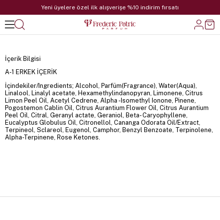
Yeni üyelere özel ilk alışverişe %10 indirim fırsatı
İçerik Bilgisi
A-1 ERKEK İÇERİK
İçindekiler/Ingredients; Alcohol, Parfüm(Fragrance), Water(Aqua),
Linalool, Linalyl acetate, Hexamethylindanopyran, Limonene, Citrus
Limon Peel Oil, Acetyl Cedrene, Alpha -Isomethyl Ionone, Pinene,
Pogostemon Cablin Oil, Citrus Aurantium Flower Oil, Citrus Aurantium
Peel Oil, Citral, Geranyl actate, Geraniol, Beta- Caryophyllene,
Eucalyptus Globulus Oil, Citronellol, Cananga Odorata Oil/Extract,
Terpineol, Sclareol, Eugenol, Camphor, Benzyl Benzoate, Terpinolene,
Alpha-Terpinene, Rose Ketones.