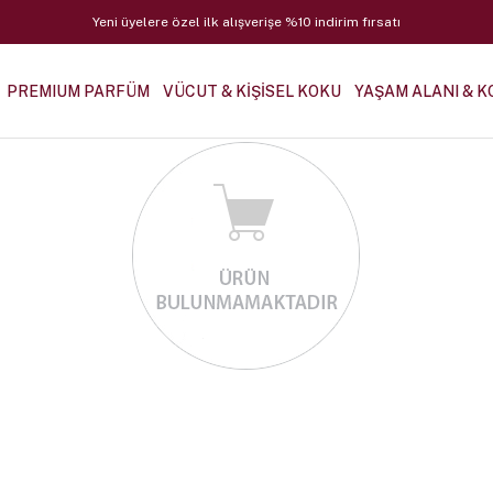
Yeni üyelere özel ilk alışverişe %10 indirim fırsatı
PREMIUM PARFÜM
VÜCUT & KİŞİSEL KOKU
YAŞAM ALANI & K