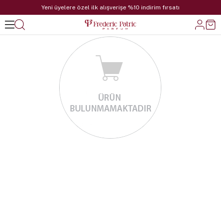
Yeni üyelere özel ilk alışverişe %10 indirim fırsatı